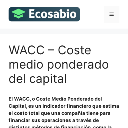
Saltar
al
Menú
contenido
WACC – Coste
medio ponderado
del capital
El WACC, o Coste Medio Ponderado del
Capital, es un indicador financiero que estima
el costo total que una compañía tiene para
financiar sus operaciones a través de
distintos métodos de financiación, como la