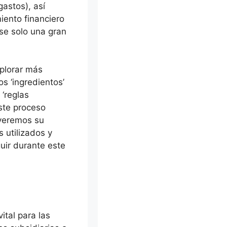
astos), así
iento financiero
se solo una gran
xplorar más
os ‘ingredientos’
 ‘reglas
ste proceso
 veremos su
 utilizados y
uir durante este
ital para las