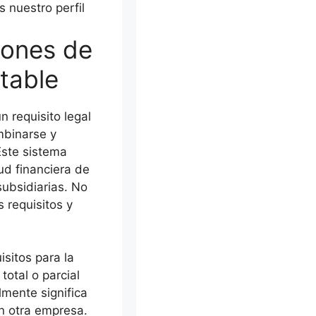
 nuestro perfil
iones de
table
n requisito legal
mbinarse y
Este sistema
lud financiera de
subsidiarias. No
 requisitos y
isitos para la
total o parcial
lmente significa
n otra empresa.