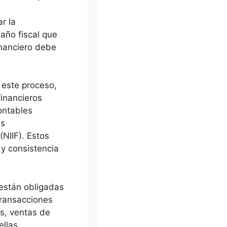
r la
 año fiscal que
financiero debe
 este proceso,
inancieros
ontables
as
(NIIF). Estos
y consistencia
 están obligadas
transacciones
os, ventas de
llas.