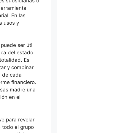
es subsidiarias o
 herramienta
ial. En las
es usos y
 puede ser útil
tica del estado
totalidad. Es
tar y combinar
s de cada
orme financiero.
resas madre una
ión en el
e para revelar
 todo el grupo