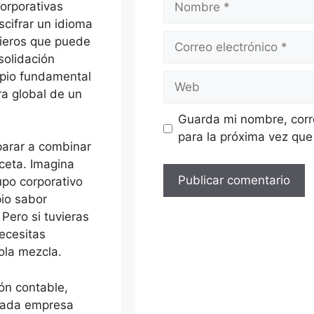
orporativas
cifrar un idioma
Correo
cieros que puede
electrónico
solidación
ipio fundamental
Web
ra global de un
Guarda mi nombre, corr
para la próxima vez qu
parar a combinar
ceta. Imagina
upo corporativo
pio sabor
 Pero si tuvieras
necesitas
ola mezcla.
ón contable,
 cada empresa