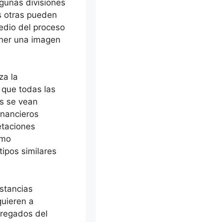
gunas divisiones
s otras pueden
edio del proceso
ner una imagen
za la
 que todas las
as se vean
inancieros
retaciones
omo
tipos similares
nstancias
quieren a
gregados del