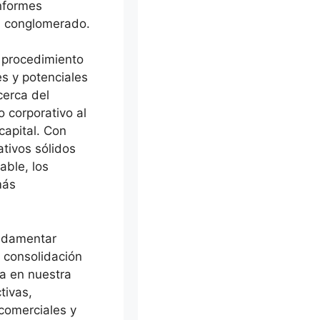
informes
l conglomerado.
 procedimiento
es y potenciales
cerca del
o corporativo al
capital. Con
tivos sólidos
able, los
más
undamentar
 consolidación
va en nuestra
tivas,
comerciales y