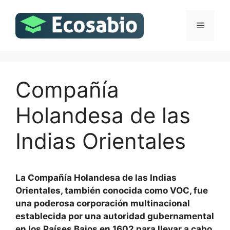
Saltar
al
Menú
contenido
Compañía
Holandesa de las
Indias Orientales
La Compañía Holandesa de las Indias
Orientales, también conocida como VOC, fue
una poderosa corporación multinacional
establecida por una autoridad gubernamental
en los Países Bajos en 1602 para llevar a cabo