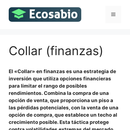
Saltar
al
Menú
contenido
Collar (finanzas)
El «Collar» en finanzas es una estrategia de
inversión que utiliza opciones financieras
para limitar el rango de posibles
rendimientos. Combina la compra de una
opción de venta, que proporciona un piso a
las pérdidas potenciales, con la venta de una
opción de compra, que establece un techo al
crecimiento posible. Esta táctica protege
contra volatilidades extremas del mercado.