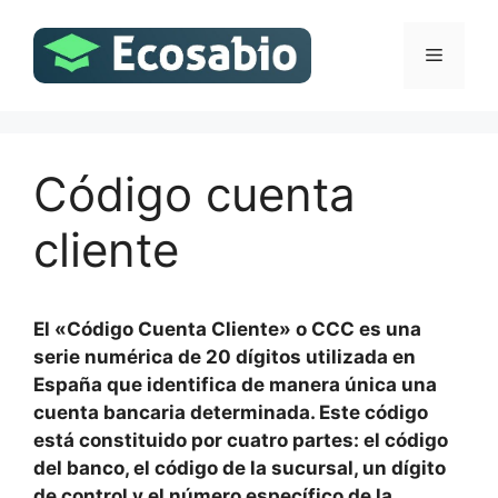
Saltar
al
Menú
contenido
Código cuenta
cliente
El «Código Cuenta Cliente» o CCC es una
serie numérica de 20 dígitos utilizada en
España que identifica de manera única una
cuenta bancaria determinada. Este código
está constituido por cuatro partes: el código
del banco, el código de la sucursal, un dígito
de control y el número específico de la