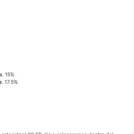
o
. 15%
o
. 17.5%