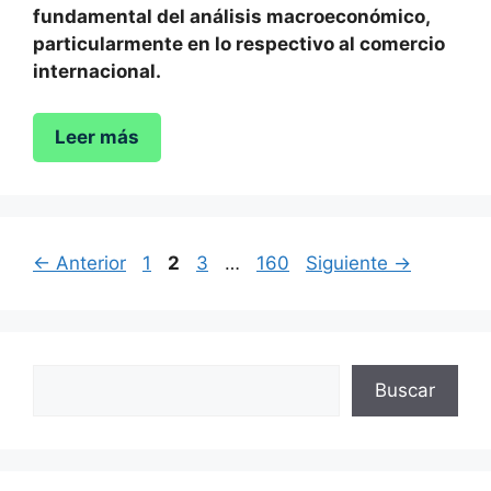
fundamental del análisis macroeconómico,
particularmente en lo respectivo al comercio
internacional.
Leer más
Página
Página
Página
Página
←
Anterior
1
2
3
…
160
Siguiente
→
Buscar
Buscar