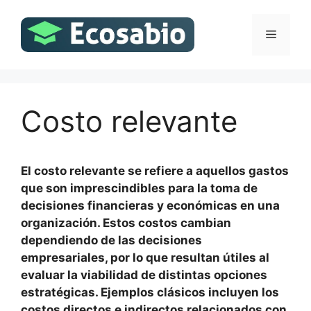
Saltar
al
Menú
contenido
Costo relevante
El costo relevante se refiere a aquellos gastos
que son imprescindibles para la toma de
decisiones financieras y económicas en una
organización. Estos costos cambian
dependiendo de las decisiones
empresariales, por lo que resultan útiles al
evaluar la viabilidad de distintas opciones
estratégicas. Ejemplos clásicos incluyen los
costos directos e indirectos relacionados con