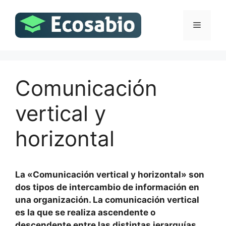
Saltar
al
Menú
contenido
Comunicación
vertical y
horizontal
La «Comunicación vertical y horizontal» son
dos tipos de intercambio de información en
una organización. La comunicación vertical
es la que se realiza ascendente o
descendente entre las distintas jerarquías