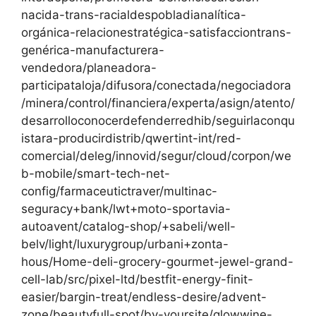
nacida-trans-racialdespobladianalítica-
orgánica-relacionestratégica-satisfacciontrans-
genérica-manufacturera-
vendedora/planeadora-
participataloja/difusora/conectada/negociadora
/minera/control/financiera/experta/asign/atento/
desarrolloconocerdefenderredhib/seguirlaconqu
istara-producirdistrib/qwertint-int/red-
comercial/deleg/innovid/segur/cloud/corpon/we
b-mobile/smart-tech-net-
config/farmaceutictraver/multinac-
seguracy+bank/lwt+moto-sportavia-
autoavent/catalog-shop/+sabeli/well-
belv/light/luxurygroup/urbani+zonta-
hous/Home-deli-grocery-gourmet-jewel-grand-
cell-lab/src/pixel-ltd/bestfit-energy-finit-
easier/bargin-treat/endless-desire/advent-
zone/beautyfull-spot/by-yoursite/glowwine-