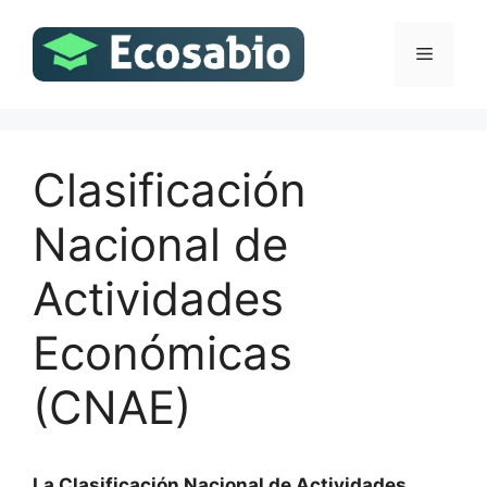
Saltar
al
Menú
contenido
Clasificación
Nacional de
Actividades
Económicas
(CNAE)
La Clasificación Nacional de Actividades