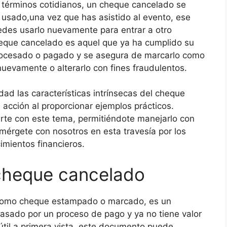
 términos cotidianos, un cheque cancelado se
usado,una vez que has asistido al evento, ese
edes usarlo nuevamente para entrar a otro
heque cancelado es aquel que ya ha cumplido su
 procesado o pagado y se asegura de marcarlo como
 nuevamente o alterarlo con fines fraudulentos.
ad las características intrínsecas del cheque
cción al proporcionar ejemplos prácticos.
arte con este tema, permitiéndote manejarlo con
umérgete con nosotros en esta travesía por los
mientos financieros.
 cheque cancelado
 como cheque estampado o marcado, es un
pasado por un proceso de pago y ya no tiene valor
til a primera vista, este documento puede