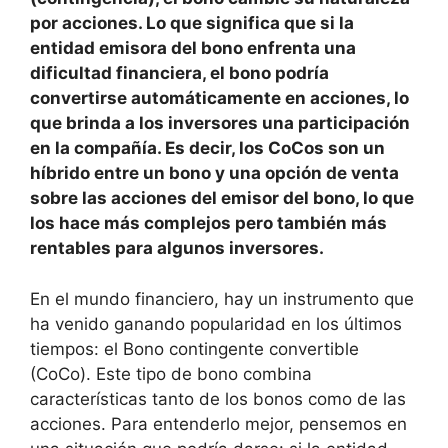
por acciones. Lo que significa que si la
entidad emisora del bono enfrenta una
dificultad financiera, el bono podría
convertirse automáticamente en acciones, lo
que brinda a los inversores una participación
en la compañía. Es decir, los CoCos son un
híbrido entre un bono y una opción de venta
sobre las acciones del emisor del bono, lo que
los hace más complejos pero también más
rentables para algunos inversores.
En el mundo financiero, hay un instrumento que
ha venido ganando popularidad en los últimos
tiempos: el Bono contingente convertible
(CoCo). Este tipo de bono combina
características tanto de los bonos como de las
acciones. Para entenderlo mejor, pensemos en