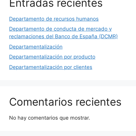
Entradas recientes
Departamento de recursos humanos
Departamento de conducta de mercado y
reclamaciones del Banco de España (DCMR)
Departamentalización
Departamentalización por producto
Departamentalización por clientes
Comentarios recientes
No hay comentarios que mostrar.