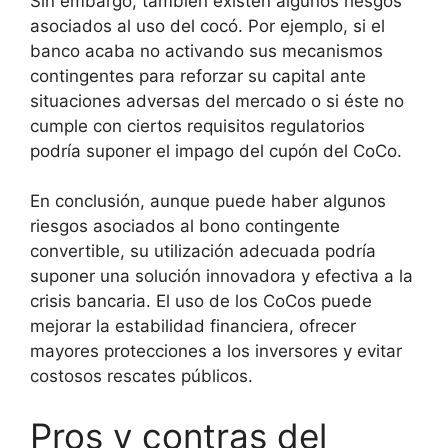
Sin embargo, también existen algunos riesgos
asociados al uso del cocó. Por ejemplo, si el
banco acaba no activando sus mecanismos
contingentes para reforzar su capital ante
situaciones adversas del mercado o si éste no
cumple con ciertos requisitos regulatorios
podría suponer el impago del cupón del CoCo.
En conclusión, aunque puede haber algunos
riesgos asociados al bono contingente
convertible, su utilización adecuada podría
suponer una solución innovadora y efectiva a la
crisis bancaria. El uso de los CoCos puede
mejorar la estabilidad financiera, ofrecer
mayores protecciones a los inversores y evitar
costosos rescates públicos.
Pros y contras del