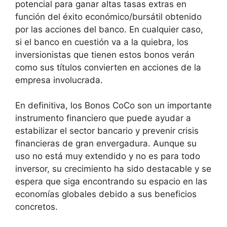
potencial para ganar altas tasas extras en
función del éxito económico/bursátil obtenido
por las acciones del banco. En cualquier caso,
si el banco en cuestión va a la quiebra, los
inversionistas que tienen estos bonos verán
como sus títulos convierten en acciones de la
empresa involucrada.
En definitiva, los Bonos CoCo son un importante
instrumento financiero que puede ayudar a
estabilizar el sector bancario y prevenir crisis
financieras de gran envergadura. Aunque su
uso no está muy extendido y no es para todo
inversor, su crecimiento ha sido destacable y se
espera que siga encontrando su espacio en las
economías globales debido a sus beneficios
concretos.