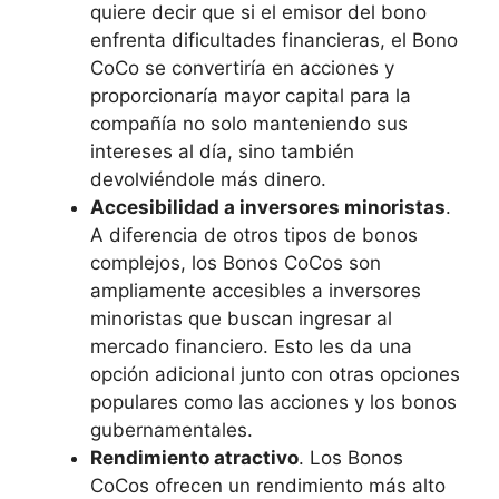
quiere decir que si el emisor del bono
enfrenta dificultades financieras, el Bono
CoCo se convertiría en acciones y
proporcionaría mayor capital para la
compañía no solo manteniendo sus
intereses al día, sino también
devolviéndole más dinero.
Accesibilidad a inversores minoristas
.
A diferencia de otros tipos de bonos
complejos, los Bonos CoCos son
ampliamente accesibles a inversores
minoristas que buscan ingresar al
mercado financiero. Esto les da una
opción adicional junto con otras opciones
populares como las acciones y los bonos
gubernamentales.
Rendimiento atractivo
. Los Bonos
CoCos ofrecen un rendimiento más alto