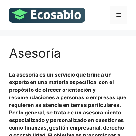
Saltar
al
Menú
contenido
Asesoría
La asesoría es un servicio que brinda un
experto en una materia específica, con el
propósito de ofrecer orientación y
recomendaciones a personas o empresas que
requieren asistencia en temas particulares.
Por lo general, se trata de un asesoramiento
especializado y personalizado en cuestiones
como finanzas, gestión empresarial, derecho
o contabilidad. El objetivo es proporcionar al