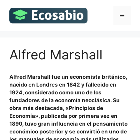
Saltar
al
Menú
contenido
Alfred Marshall
Alfred Marshall fue un economista británico,
nacido en Londres en 1842 y fallecido en
1924, considerado como uno de los
fundadores de la economía neoclásica. Su
obra más destacada, «Principios de
Economía», publicada por primera vez en
1890, tuvo gran influencia en el pensamiento
económico posterior y se convirtió en uno de
los manuales de economía más utilizados