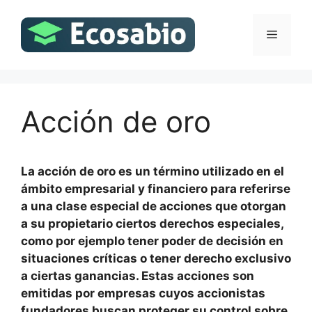
Saltar
al
Menú
contenido
Acción de oro
La acción de oro es un término utilizado en el
ámbito empresarial y financiero para referirse
a una clase especial de acciones que otorgan
a su propietario ciertos derechos especiales,
como por ejemplo tener poder de decisión en
situaciones críticas o tener derecho exclusivo
a ciertas ganancias. Estas acciones son
emitidas por empresas cuyos accionistas
fundadores buscan proteger su control sobre